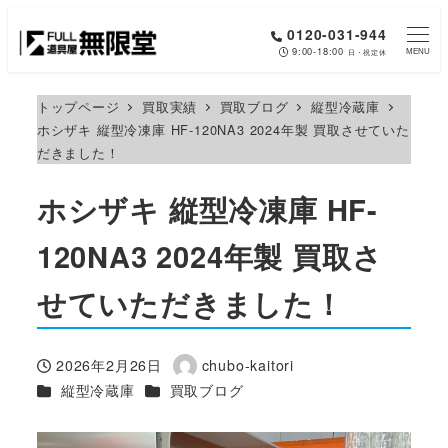
メ
0120-031-944
イ
9:00-18:00
MENU
日・祝定休
ン
コ
トップページ
買取実績
買取ブログ
縦型冷蔵庫
ホシザキ 縦型冷凍庫 HF-120NA3 2024年製 買取させていた
ン
だきました！
テ
ン
ホシザキ 縦型冷凍庫 HF-
ツ
へ
120NA3 2024年製 買取さ
移
せていただきました！
動
2026年2月26日
chubo-kaitori
投稿日
著
カテゴリー
カテゴリー
縦型冷蔵庫
買取ブログ
者