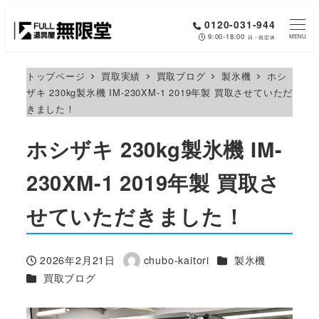
メ
0120-031-944
イ
9:00-18:00
MENU
日・祝定休
ン
コ
トップページ
買取実績
買取ブログ
製氷機
ホシ
ザキ 230kg製氷機 IM-230XM-1 2019年製 買取させていただ
ン
きました！
テ
ン
ホシザキ 230kg製氷機 IM-
ツ
へ
230XM-1 2019年製 買取さ
移
せていただきました！
動
カテゴリー
2026年2月21日
chubo-kaitori
製氷機
投稿日
著
カテゴリー
買取ブログ
者