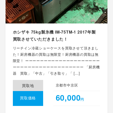
ホシザキ 75kg製氷機 IM-75TM-1 2017年製
買取させていただきました！
リーチイン冷蔵ショーケースを買取させて頂きまし
た！厨房機器の買取は無限堂！厨房機器の買取は無
限堂！ ーーーーーーーーーーーーーーーーーーーー
ーーーーーーーーーーーーーーーーーーー 「厨房機
器 買取」「中古」「引き取り」「 […]
京都市中京区
買取地
60,000
買取価格
円