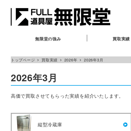
メ
イ
ン
コ
ン
無限堂の強み
買取実績
テ
ン
トップページ
買取実績
2026年
2026年3月
ツ
へ
2026年3月
移
動
高価で買取させてもらった実績を紹介いたします。
縦型冷蔵庫