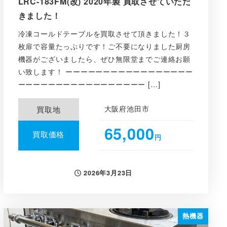
LRC-183FM(改) 2020年製 買取させていただ
きました！
冷凍コールドテーブルを買取させて頂きました！３
枚扉で容量たっぷりです！ご不要になりました厨房
機器がございましたら、ぜひ無限堂までご連絡お願
い致します！ ーーーーーーーーーーーーーーーーー
ーーーーーーーーーーーーーーーーー […]
大阪府池田市
買取地
65,000
買取価格
円
2026年3月23日
投稿日
熱機器