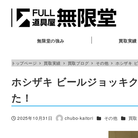
メ
イ
ン
コ
ン
無限堂の強み
買取実績
テ
ン
トップページ
買取実績
買取ブログ
その他
ホシザキ ビ
ツ
へ
ホシザキ ビールジョッキクーラ
移
動
た！
カテゴリー
カテゴ
2025年10月31日
chubo-kaitori
その他
買取
投稿日
著
者