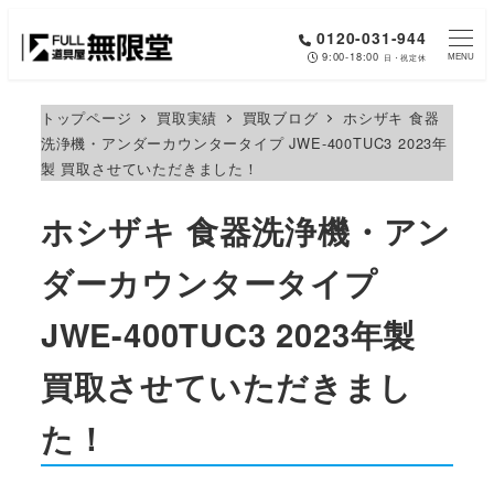
メ
0120-031-944
イ
9:00-18:00
MENU
日・祝定休
ン
コ
トップページ
買取実績
買取ブログ
ホシザキ 食器
洗浄機・アンダーカウンタータイプ JWE-400TUC3 2023年
ン
製 買取させていただきました！
テ
ン
ホシザキ 食器洗浄機・アン
ツ
へ
ダーカウンタータイプ
移
JWE-400TUC3 2023年製
動
買取させていただきまし
た！