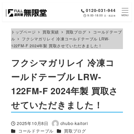
メ
0120-031-944
イ
9:00-18:00
MENU
日・祝定休
ン
コ
トップページ
買取実績
買取ブログ
コールドテーブ
ル
フクシマガリレイ 冷凍コールドテーブル LRW-
ン
122FM-F 2024年製 買取させていただきました！
テ
ン
フクシマガリレイ 冷凍コ
ツ
へ
ールドテーブル LRW-
移
122FM-F 2024年製 買取さ
動
せていただきました！
2025年10月8日
chubo-kaitori
投稿日
著
カテゴリー
カテゴリー
コールドテーブル
買取ブログ