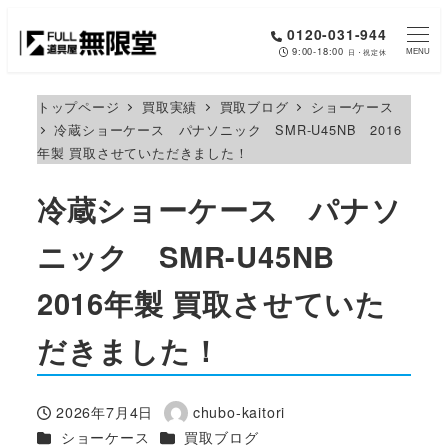
メ
0120-031-944
イ
9:00-18:00
MENU
日・祝定休
ン
コ
トップページ
買取実績
買取ブログ
ショーケース
冷蔵ショーケース パナソニック SMR-U45NB 2016
ン
年製 買取させていただきました！
テ
ン
冷蔵ショーケース パナソ
ツ
へ
ニック SMR-U45NB
移
2016年製 買取させていた
動
だきました！
2026年7月4日
chubo-kaitori
投稿日
著
カテゴリー
カテゴリー
ショーケース
買取ブログ