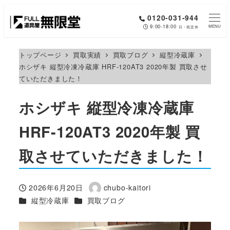
メ
0120-031-944
イ
9:00-18:00
MENU
日・祝定休
ン
コ
トップページ
買取実績
買取ブログ
縦型冷蔵庫
ホシザキ 縦型冷凍冷蔵庫 HRF-120AT3 2020年製 買取させ
ン
ていただきました！
テ
ン
ホシザキ 縦型冷凍冷蔵庫
ツ
へ
HRF-120AT3 2020年製 買
移
取させていただきました！
動
2026年6月20日
chubo-kaitori
投稿日
著
カテゴリー
カテゴリー
縦型冷蔵庫
買取ブログ
者