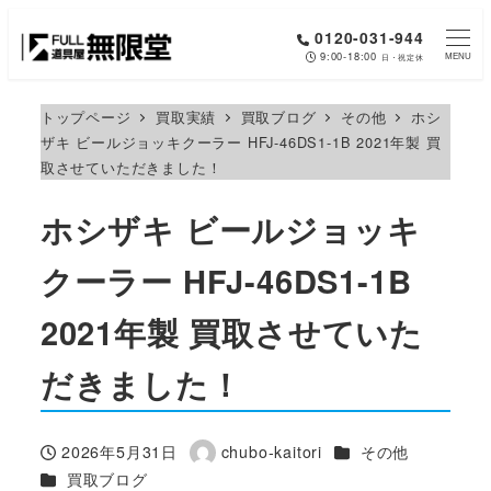
メ
0120-031-944
イ
9:00-18:00
MENU
日・祝定休
ン
コ
トップページ
買取実績
買取ブログ
その他
ホシ
ザキ ビールジョッキクーラー HFJ-46DS1-1B 2021年製 買
ン
取させていただきました！
テ
ン
ホシザキ ビールジョッキ
ツ
へ
クーラー HFJ-46DS1-1B
移
2021年製 買取させていた
動
だきました！
カテゴリー
2026年5月31日
chubo-kaitori
その他
投稿日
著
カテゴリー
買取ブログ