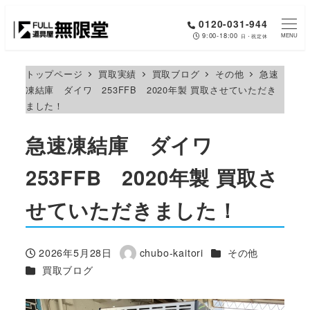
メ
0120-031-944
イ
9:00-18:00
MENU
日・祝定休
ン
コ
トップページ
買取実績
買取ブログ
その他
急速
凍結庫 ダイワ 253FFB 2020年製 買取させていただき
ン
ました！
テ
ン
急速凍結庫 ダイワ
ツ
へ
253FFB 2020年製 買取さ
移
せていただきました！
動
カテゴリー
2026年5月28日
chubo-kaitori
その他
投稿日
著
カテゴリー
買取ブログ
者