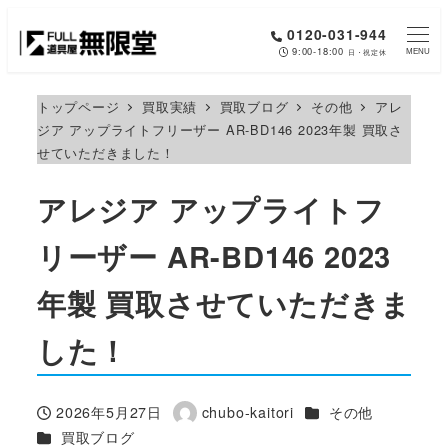
メ
0120-031-944
イ
9:00-18:00
MENU
日・祝定休
ン
コ
トップページ
買取実績
買取ブログ
その他
アレ
ジア アップライトフリーザー AR-BD146 2023年製 買取さ
ン
せていただきました！
テ
ン
アレジア アップライトフ
ツ
へ
リーザー AR-BD146 2023
移
年製 買取させていただきま
動
した！
カテゴリー
2026年5月27日
chubo-kaitori
その他
投稿日
著
カテゴリー
買取ブログ