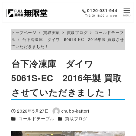
メ
0120-031-944
イ
9:00-18:00
MENU
日・祝定休
ン
コ
トップページ
買取実績
買取ブログ
コールドテーブ
ル
台下冷凍庫 ダイワ 5061S-EC 2016年製 買取させ
ン
ていただきました！
テ
ン
台下冷凍庫 ダイワ
ツ
へ
5061S-EC 2016年製 買取
移
させていただきました！
動
2026年5月27日
chubo-kaitori
投稿日
著
カテゴリー
カテゴリー
コールドテーブル
買取ブログ
者