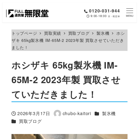
メ
0120-031-944
イ
9:00-18:00
MENU
日・祝定休
ン
コ
トップページ
買取実績
買取ブログ
製氷機
ホシ
ザキ 65kg製氷機 IM-65M-2 2023年製 買取させていただき
ン
ました！
テ
ン
ホシザキ 65kg製氷機 IM-
ツ
へ
65M-2 2023年製 買取させ
移
ていただきました！
動
カテゴリー
2026年3月17日
chubo-kaitori
製氷機
投稿日
著
カテゴリー
買取ブログ
者