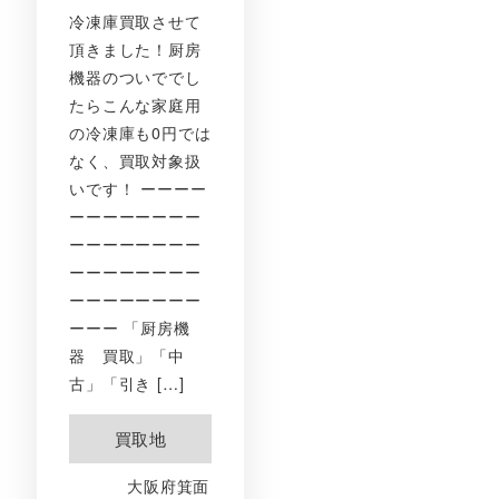
冷凍庫買取させて
頂きました！厨房
機器のついででし
たらこんな家庭用
の冷凍庫も0円では
なく、買取対象扱
いです！ ーーーー
ーーーーーーーー
ーーーーーーーー
ーーーーーーーー
ーーーーーーーー
ーーー 「厨房機
器 買取」「中
古」「引き […]
買取地
大阪府箕面