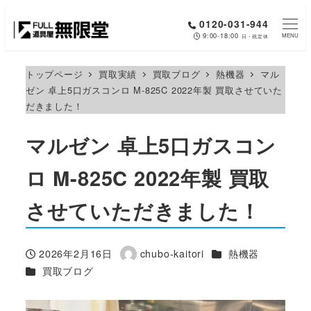
メ
0120-031-944
イ
9:00-18:00
MENU
日・祝定休
ン
コ
トップページ
買取実績
買取ブログ
熱機器
マル
ゼン 卓上5口ガスコンロ M-825C 2022年製 買取させていた
ン
だきました！
テ
ン
マルゼン 卓上5口ガスコン
ツ
へ
ロ M-825C 2022年製 買取
移
させていただきました！
動
カテゴリー
2026年2月16日
chubo-kaitori
熱機器
投稿日
著
カテゴリー
買取ブログ
者