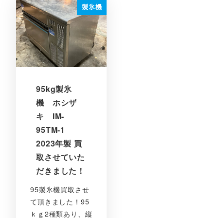
製氷機
95kg製氷
機 ホシザ
キ IM-
95TM-1
2023年製 買
取させていた
だきました！
95製氷機買取させ
て頂きました！95
ｋｇ2種類あり、縦