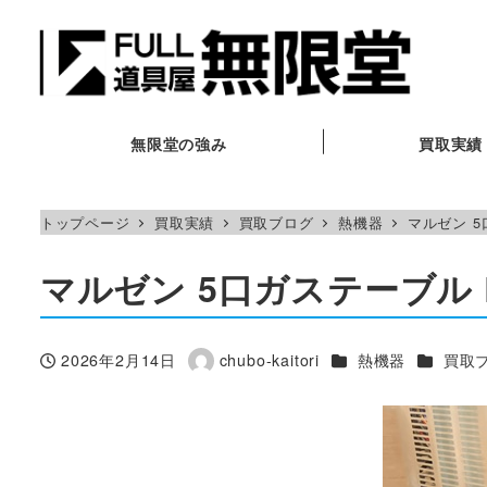
メ
イ
ン
コ
ン
無限堂の強み
買取実績
テ
ン
トップページ
買取実績
買取ブログ
熱機器
マルゼン 5
ツ
へ
マルゼン 5口ガステーブル R
移
動
カテゴリー
カテゴリ
2026年2月14日
chubo-kaitori
熱機器
買取
投稿日
著
者