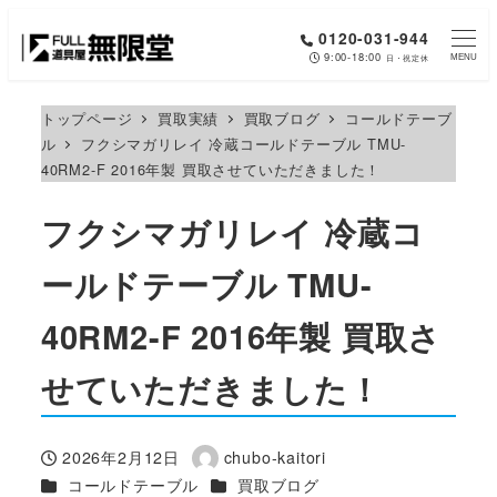
メ
0120-031-944
イ
9:00-18:00
MENU
日・祝定休
ン
コ
トップページ
買取実績
買取ブログ
コールドテーブ
ル
フクシマガリレイ 冷蔵コールドテーブル TMU-
ン
40RM2-F 2016年製 買取させていただきました！
テ
ン
フクシマガリレイ 冷蔵コ
ツ
へ
ールドテーブル TMU-
移
40RM2-F 2016年製 買取さ
動
せていただきました！
2026年2月12日
chubo-kaitori
投稿日
著
カテゴリー
カテゴリー
コールドテーブル
買取ブログ