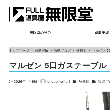
メ
イ
ン
コ
ン
無限堂の強み
買取実績
テ
ン
トップページ
買取実績
買取ブログ
熱機器
マルゼン 5
ツ
へ
マルゼン 5口ガステーブル R
移
動
カテゴリー
カテゴリ
2026年1月9日
chubo-kaitori
熱機器
買取ブ
投稿日
著
者