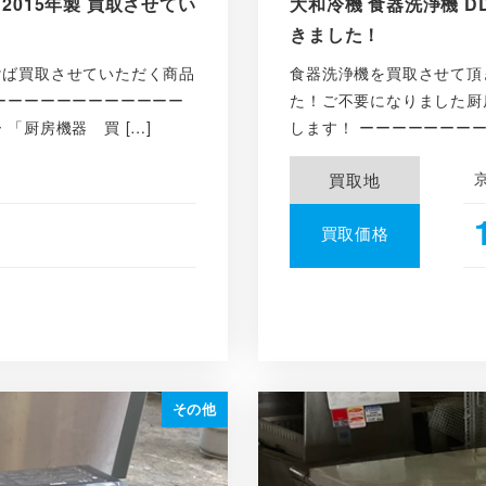
2015年製 買取させてい
大和冷機 食器洗浄機 DD
きました！
けば買取させていただく商品
食器洗浄機を買取させて頂
ーーーーーーーーーーーー
た！ご不要になりました厨
「厨房機器 買 […]
します！ ーーーーーーーー
買取地
買取価格
その他