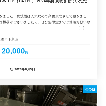
W-HE6（13-L60） 2024年製 買取させていただ
きました！食洗機は人気なので高価買取させて頂きまし
房機器がございましたら、ぜひ無限堂までご連絡お願い致
ーーーーーーーーーーーーーーーーーーーーーー […]
京都市下京区
120,000
円
2026年6月3日
投稿日
その他