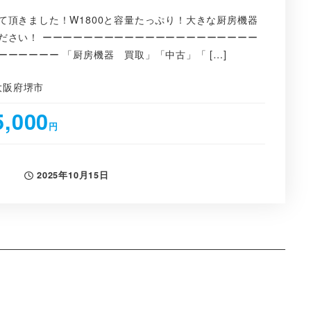
て頂きました！W1800と容量たっぷり！大きな厨房機器
ださい！ ーーーーーーーーーーーーーーーーーーーーー
ーーーーー 「厨房機器 買取」「中古」「 […]
大阪府堺市
5,000
円
2025年10月15日
投稿日