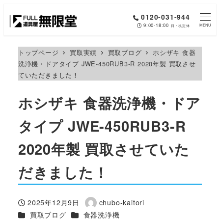
メ
0120-031-944
イ
9:00-18:00
MENU
日・祝定休
ン
コ
トップページ
買取実績
買取ブログ
ホシザキ 食器
洗浄機・ドアタイプ JWE-450RUB3-R 2020年製 買取させ
ン
ていただきました！
テ
ン
ホシザキ 食器洗浄機・ドア
ツ
へ
タイプ JWE-450RUB3-R
移
2020年製 買取させていた
動
だきました！
2025年12月9日
chubo-kaitori
投稿日
著
カテゴリー
カテゴリー
買取ブログ
食器洗浄機