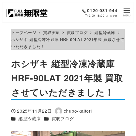
メ
0120-031-944
イ
9:00-18:00
MENU
日・祝定休
ン
コ
トップページ
買取実績
買取ブログ
縦型冷蔵庫
ホシザキ 縦型冷凍冷蔵庫 HRF-90LAT 2021年製 買取させて
ン
いただきました！
テ
ン
ホシザキ 縦型冷凍冷蔵庫
ツ
へ
HRF-90LAT 2021年製 買取
移
させていただきました！
動
2025年11月22日
chubo-kaitori
投稿日
著
カテゴリー
カテゴリー
縦型冷蔵庫
買取ブログ
者