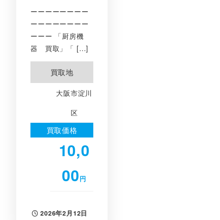
ーーーーーーーー
ーーーーーーーー
ーーー 「厨房機
器 買取」「 […]
買取地
大阪市淀川
区
買取価格
10,0
00
円
2026年2月12日
投稿日