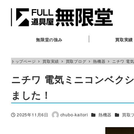
メ
イ
ン
コ
ン
無限堂の強み
買取実績
テ
ン
トップページ
買取実績
買取ブログ
熱機器
ニチワ 電気
ツ
へ
ニチワ 電気ミニコンベクショ
移
動
ました！
カテゴリー
カテゴリ
2025年11月6日
chubo-kaitori
熱機器
買取
投稿日
著
者