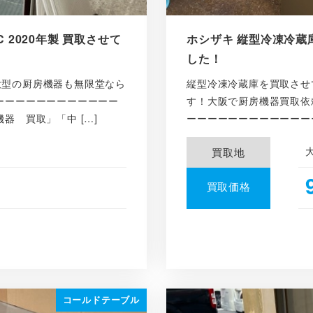
 2020年製 買取させて
ホシザキ 縦型冷凍冷蔵庫 
した！
大型の厨房機器も無限堂なら
縦型冷凍冷蔵庫を買取させ
ーーーーーーーーーーーー
す！大阪で厨房機器買取依
器 買取」「中 […]
ーーーーーーーーーーーーー
買取地
買取価格
コールドテーブル