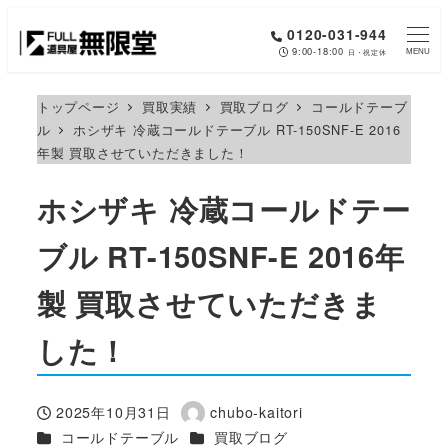
メ
0120-031-944
イ
9:00-18:00
MENU
日・祝定休
ン
コ
トップページ
買取実績
買取ブログ
コールドテーブ
ル
ホシザキ 冷蔵コールドテーブル RT-150SNF-E 2016
ン
年製 買取させていただきました！
テ
ン
ホシザキ 冷蔵コールドテー
ツ
へ
ブル RT-150SNF-E 2016年
移
製 買取させていただきま
動
した！
2025年10月31日
chubo-kaitori
投稿日
著
カテゴリー
カテゴリー
コールドテーブル
買取ブログ