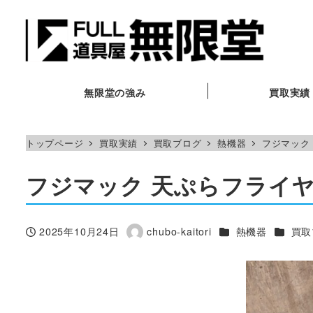
メ
イ
ン
コ
ン
無限堂の強み
買取実績
テ
ン
トップページ
買取実績
買取ブログ
熱機器
フジマック 
ツ
へ
フジマック 天ぷらフライヤー
移
動
カテゴリー
カテゴ
2025年10月24日
chubo-kaitori
熱機器
買取
投稿日
著
者