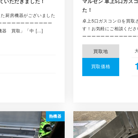
させていただきました！
マルゼン 卓上5口ガスコン
た！
した厨房機器がございました
卓上5口ガスコンロを買取
ーーーーーーーーーーーー
す！お気軽にご相談くださ
器 買取」「中 […]
ーーーーーーーーーーーーー
買取地
買取価格
熱機器