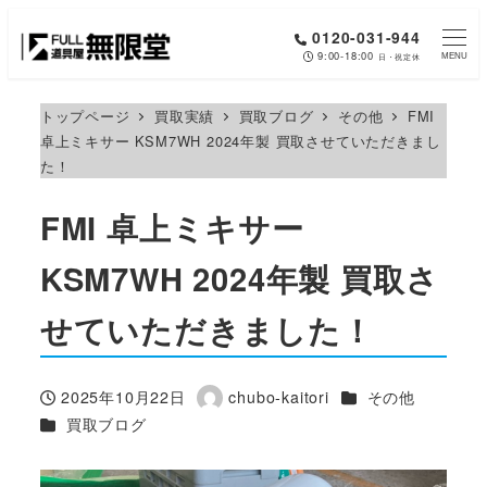
メ
0120-031-944
イ
9:00-18:00
MENU
日・祝定休
ン
コ
トップページ
買取実績
買取ブログ
その他
FMI
卓上ミキサー KSM7WH 2024年製 買取させていただきまし
ン
た！
テ
ン
FMI 卓上ミキサー
ツ
へ
KSM7WH 2024年製 買取さ
移
せていただきました！
動
カテゴリー
2025年10月22日
chubo-kaitori
その他
投稿日
著
カテゴリー
買取ブログ
者