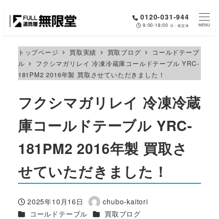
メ
0120-031-944
イ
9:00-18:00
MENU
日・祝定休
ン
コ
トップページ
買取実績
買取ブログ
コールドテーブ
ル
フクシマガリレイ 冷凍冷蔵庫コールドテーブル YRC-
ン
181PM2 2016年製 買取させていただきました！
テ
ン
フクシマガリレイ 冷凍冷蔵
ツ
へ
庫コールドテーブル YRC-
移
181PM2 2016年製 買取さ
動
せていただきました！
2025年10月16日
chubo-kaitori
投稿日
著
カテゴリー
カテゴリー
コールドテーブル
買取ブログ