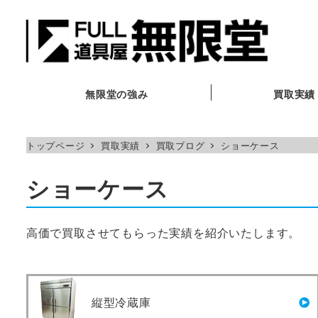
メ
イ
ン
コ
ン
無限堂の強み
買取実績
テ
ン
トップページ
買取実績
買取ブログ
ショーケース
ツ
へ
ショーケース
移
動
高価で買取させてもらった実績を紹介いたします。
縦型冷蔵庫