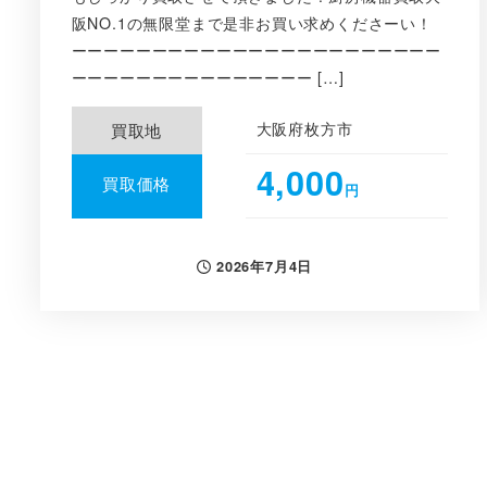
阪NO.1の無限堂まで是非お買い求めくださーい！
ーーーーーーーーーーーーーーーーーーーーーーー
ーーーーーーーーーーーーーーー […]
大阪府枚方市
買取地
4,000
買取価格
円
2026年7月4日
投稿日
投
稿
の