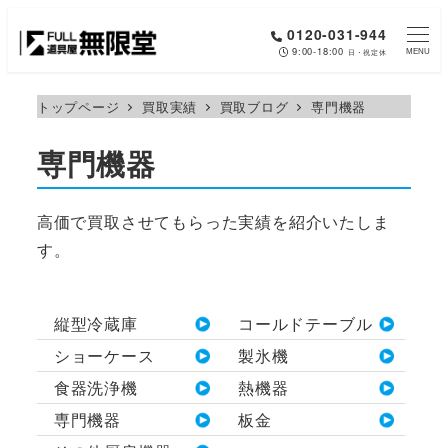
メ
0120-031-944
イ
9:00-18:00
MENU
日・祝定休
ン
コ
トップページ
買取実績
買取ブログ
専門機器
ン
専門機器
テ
ン
ツ
高価で買取させてもらった実績を紹介いたしま
へ
す。
移
動
縦型冷蔵庫
コールドテーブル
ショーケース
製氷機
食器洗浄機
熱機器
専門機器
板金